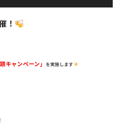
催！
放題キャンペーン」
を実施します
‼